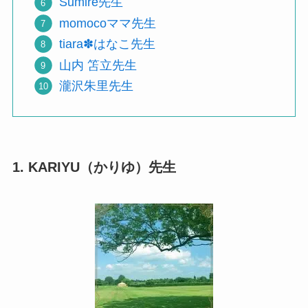
Sumire先生
momocoママ先生
tiara✽はなこ先生
山内 笘立先生
瀧沢朱里先生
1. KARIYU（かりゆ）先生